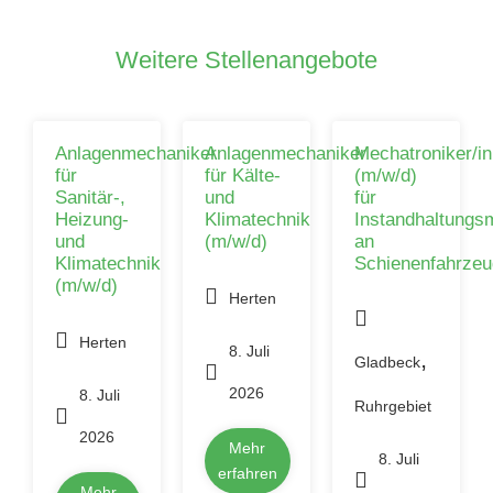
Weitere Stellenangebote
Anlagenmechaniker
Anlagenmechaniker
Mechatroniker/in
für
für Kälte-
(m/w/d)
Sanitär-,
und
für
Heizung-
Klimatechnik
Instandhaltung
und
(m/w/d)
an
Klimatechnik
Schienenfahrze
(m/w/d)
Herten
Herten
8. Juli
,
Gladbeck
2026
8. Juli
Ruhrgebiet
2026
Mehr
8. Juli
erfahren
Mehr