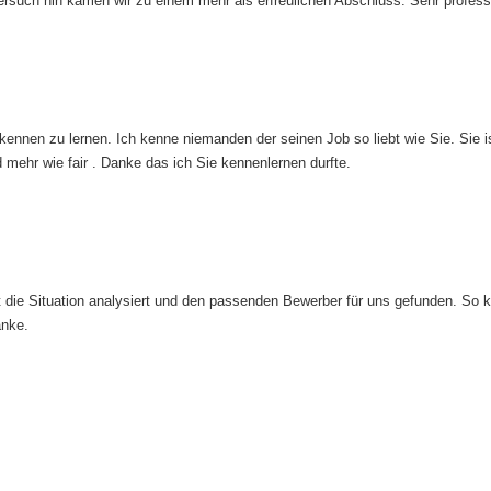
ersuch hin kamen wir zu einem mehr als erfreulichen Abschluss. Sehr professi
ennen zu lernen. Ich kenne niemanden der seinen Job so liebt wie Sie. Sie i
d mehr wie fair . Danke das ich Sie kennenlernen durfte.
at die Situation analysiert und den passenden Bewerber für uns gefunden. So
anke.