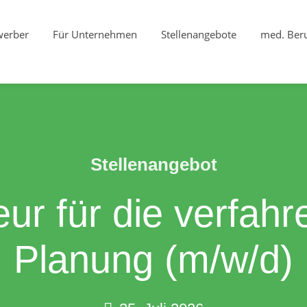
werber
Für Unternehmen
Stellenangebote
med. Beru
Stellenangebot
eur für die verfah
Planung (m/w/d)