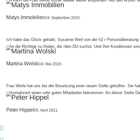
Ich kann die Frau Werle immer wieder weiter empfehlen. Auf den ersten V
Matys Immobilien
19. September 2020.
Ich habe das Glück gehabt, Susanne Werl von der h2 r Personalberatung k
oder die Richtige zu finden, die /den DU suchst. Und Ihre Konditionen sin
Martina Wolski
19. Mai 2020.
Frau Werle hat uns bei der Besetzung einer neuen Stelle geholfen. Sie h
unkompliziert einen sehr guten Mitarbeiter bekommen. An dieser Stelle D
Peter Hippel
05. April 2021.