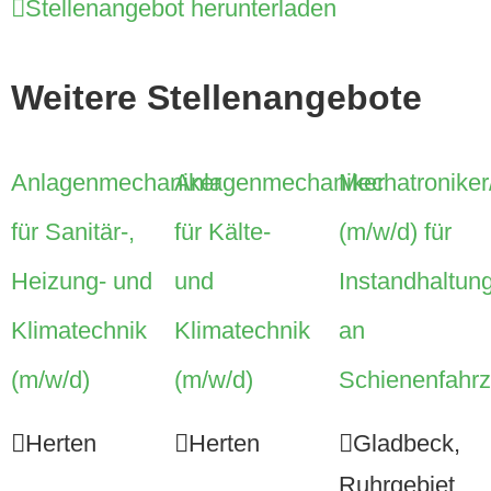
Stellenangebot herunterladen
Weitere Stellenangebote
Anlagenmechaniker
Anlagenmechaniker
Mechatroniker
für Sanitär-,
für Kälte-
(m/w/d) für
Heizung- und
und
Instandhaltu
Klimatechnik
Klimatechnik
an
(m/w/d)
(m/w/d)
Schienenfahr
Herten
Herten
Gladbeck
,
Ruhrgebiet