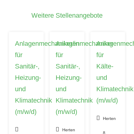
Weitere Stellenangebote
Anlagenmechaniker/in
Anlagenmechaniker
Anlagenmech
für
für
für
Sanitär-,
Sanitär-,
Kälte-
Heizung-
Heizung-
und
und
und
Klimatechnik
Klimatechnik
Klimatechnik
(m/w/d)
(m/w/d)
(m/w/d)
Herten
Herten
8.